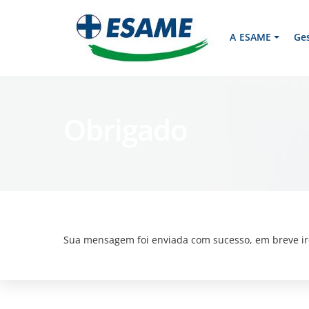
Skip
to
content
A ESAME
Ge
Obrigado
Sua mensagem foi enviada com sucesso, em breve ir