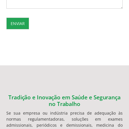
s
t
e
c
a
m
p
o
e
m
b
r
a
n
c
o
Tradição e Inovação em Saúde e Segurança
.
no Trabalho
Se sua empresa ou indústria precisa de adequação às
normas regulamentadoras, soluções em exames
admissionais, periódicos e demissionais, medicina do